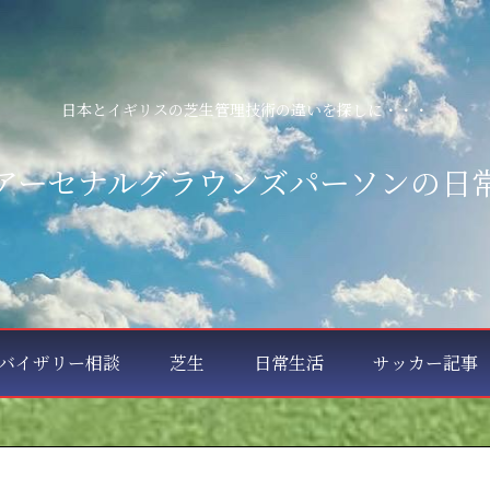
日本とイギリスの芝生管理技術の違いを探しに・・・
アーセナルグラウンズパーソンの日
バイザリー相談
芝生
日常生活
サッカー記事