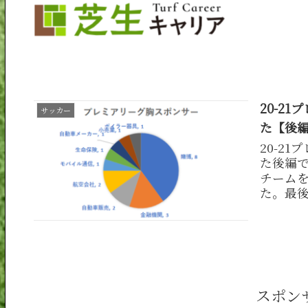
20-2
サッカー
た【後
20-2
た後編で
チームを
た。最
ついて
スポン