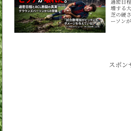
過密日
増する
芝の硬
ーソン
スポン