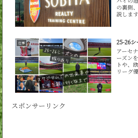
バイの
の裏側、
説しま
25-2
仕事
アーセナ
ーズン
トや、
リーグ
裏側を
スポンサーリンク