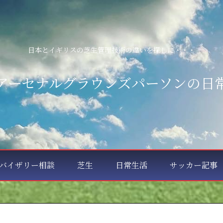
日本とイギリスの芝生管理技術の違いを探しに・・・
アーセナルグラウンズパーソンの日
バイザリー相談
芝生
日常生活
サッカー記事