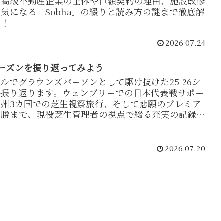
超高級不動産企業の正体や巨額契約の理由、施設改修
気になる「Sobha」の綴りと読み方の謎まで徹底解
す！
2026.07.24
6シーズンを振り返ってみよう
ルでグラウンズパーソンとして駆け抜けた25-26シ
を振り返ります。ウェンブリーでの日本代表戦サポー
欧州3カ国での芝生視察旅行、そして悲願のプレミア
優勝まで、現役芝生管理者の視点で綴る充実の記録と
ご紹介します。
2026.07.20