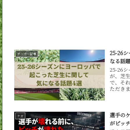
25-2
サッカー記事
なる話題
25-2
が、芝
で、そ
ただきます
win・
選手の
ケガ
がピッ